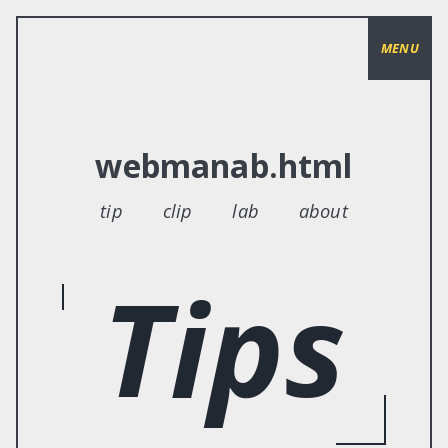
MENU
webmanab.html
tip
clip
lab
about
Tips