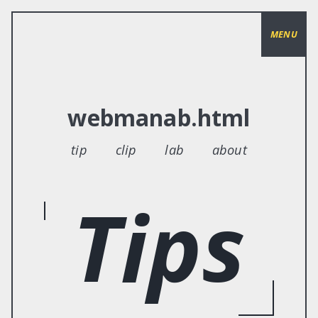
MENU
webmanab.html
tip
clip
lab
about
Tips