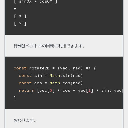
[ sinΘX + cosΘY ]
[ X ]
[ Y ]
行列はベクトルの回転に利用できます。
const
 rotate2D = 
(
vec, rad
) =>
 {

const
 sin = 
Math
.sin(rad)

const
 cos = 
Math
.cos(rad)

return
 [vec[
0
] * cos + vec[
1
] * sin, vec[
0
}

おわります。