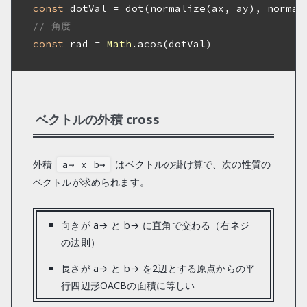
const
// 角度
const
 rad = 
Math
.acos(dotVal)

ベクトルの外積 cross
外積
はベクトルの掛け算で、次の性質の
a→ x b→
ベクトルが求められます。
向きが a→ と b→ に直角で交わる（右ネジ
の法則）
長さが a→ と b→ を2辺とする原点からの平
行四辺形OACBの面積に等しい