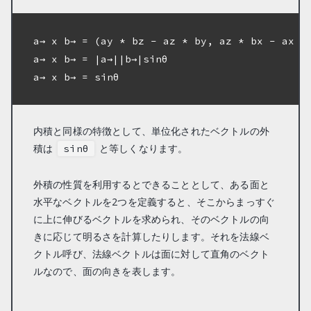
a→ x b→ = (ay * bz - az * by, az * bx - ax * 
a→ x b→ = |a→||b→|sinθ

a→ x b→ = sinθ

内積と同様の特徴として、単位化されたベクトルの外
積は
と等しくなります。
sinθ
外積の性質を利用するとできることとして、ある面と
水平なベクトルを2つを定義すると、そこからまっすぐ
に上に伸びるベクトルを求められ、そのベクトルの向
きに応じて明るさを計算したりします。それを法線ベ
クトル呼び、法線ベクトルは面に対して直角のベクト
ルなので、面の向きを表します。