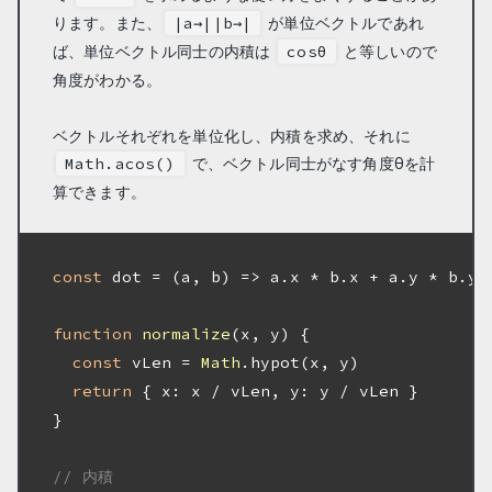
ります。また、
が単位ベクトルであれ
|a→||b→|
ば、単位ベクトル同士の内積は
と等しいので
cosθ
角度がわかる。
ベクトルそれぞれを単位化し、内積を求め、それに
で、ベクトル同士がなす角度θを計
Math.acos()
算できます。
const
 dot = 
(
a, b
) =>
 a.x * b.x + a.y * b.y

function
normalize
(
x, y
) 
{

const
 vLen = 
Math
.hypot(x, y)

return
 { 
x
: x / vLen, 
y
: y / vLen }

}

// 内積