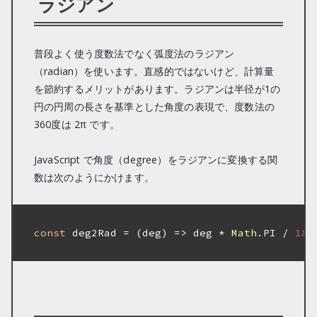
ラジアン
普段よく使う度数法でなく弧度法のラジアン
（radian）を使います。直感的ではないけど、計算量
を節約するメリットがあります。ラジアンは半径が1の
円の円周の長さを基準とした角度の表現で、度数法の
360度は 2π です。
JavaScript で角度（degree）をラジアンに変換する関
数は次のようにかけます。
const
 deg2Rad = 
(
deg
) =>
 deg * 
Math
.PI / 
180