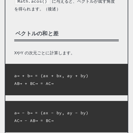
に与えると、ベクトルが成す角度
Math.acos()
を得られます。（後述）
ベクトルの和と差
XやY の次元ごとに計算します。
a→ + b→ = (ax + bx, ay + by)

AB→ + BC→ = AC→

a→ - b→ = (ax - by, ay - by)

AC→ − AB→ = BC→
