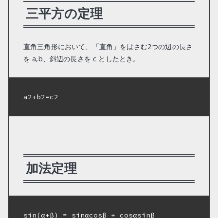
三平方の定理
直角三角形において、「直角」をはさむ2つの辺の長さ
を a,b、斜辺の長さを c としたとき。
a2+b2=c2  

加法定理
sin(α+β) = sinαcosβ + cosαsinβ
