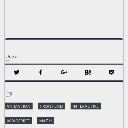
share
ー
twitter
facebook
google
hatena
pocket
tag
ー
ANIMATION
FRONTEND
INTERACTIVE
JAVASCRIPT
MATH