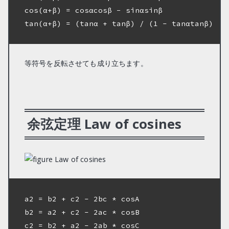
cos(α+β) = cosαcosβ − sinαsinβ

tan(α+β) = (tanα + tanβ) / (1 - tanαtanβ)

等符号を反転させても成り立ちます。
余弦定理 Law of cosines
a2 = b2 + c2 - 2bc * cosA

b2 = a2 + c2 - 2ac * cosB

c2 = b2 + a2 - 2ab * cosC
