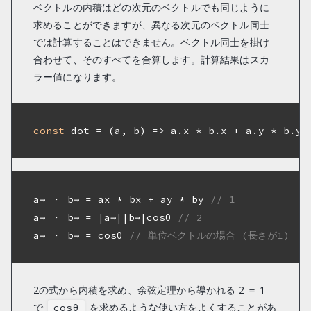
ベクトルの内積はどの次元のベクトルでも同じように
求めることができますが、異なる次元のベクトル同士
では計算することはできません。ベクトル同士を掛け
合わせて、そのすべてを合算します。計算結果はスカ
ラー値になります。
const
 dot = 
(
a, b
) =>
 a.x * b.x + a.y * b.y

a→ ・ b→ = ax * bx + ay * by 
// 1
a→ ・ b→ = |a→||b→|cosθ 
// 2
a→ ・ b→ = cosθ 
// 単位ベクトルの場合 (長さが1)
2の式から内積を求め、余弦定理から導かれる 2 ＝ 1
で
を求めるような使い方をよくすることがあ
cosθ