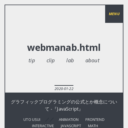
MENU
webmanab.html
tip
clip
lab
about
2020-01-22
グラフィックプログラミングの公式とか概念につい
て -『JavaScript』
／／
UTO USUI
ANIMATION
FRONTEND
INTERACTIVE
JAVASCRIPT
MATH